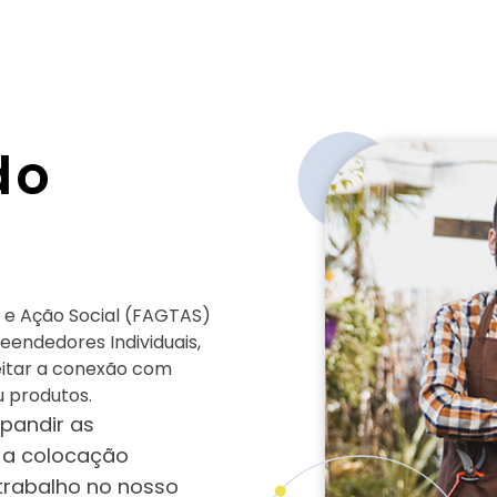
do
s
 e Ação Social (FAGTAS)
eendedores Individuais,
eitar a conexão com
u produtos.
xpandir as
 a colocação
trabalho no nosso