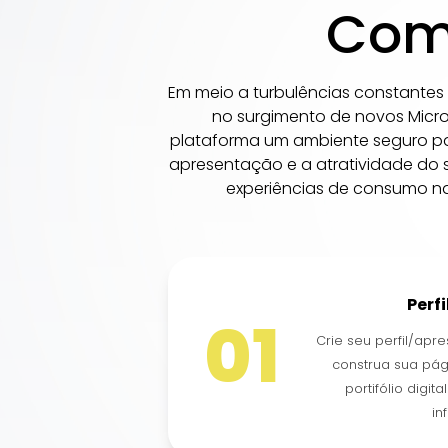
Como
Em meio a turbulências constante
no surgimento de novos Micro
plataforma um ambiente seguro para
apresentação e a atratividade do
experiências de consumo na
Perfi
01
Crie seu perfil/apre
construa sua pág
portifólio digit
in