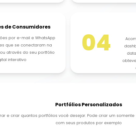
es de Consumidores
04
ções por e-mail e WhatsApp
Acom
es que se conectaram na
dashb
u através do seu portfólio
data
ital interativo
obteve
Portfólios Personalizados
rar e criar quantos portfólios você desejar. Pode criar um soment
com seus produtos por exemplo