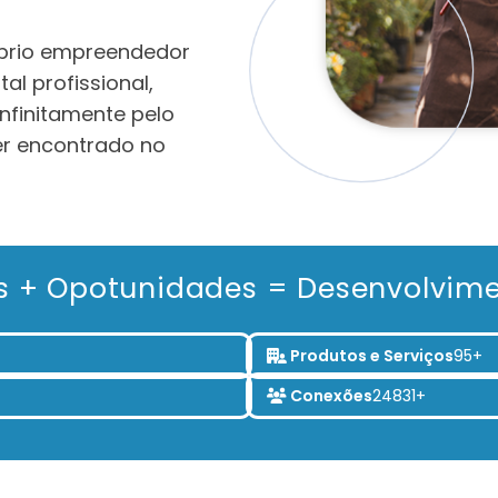
prio empreendedor
al profissional,
infinitamente pelo
er encontrado no
s + Opotunidades = Desenvolvim
Produtos e Serviços
95+
Conexões
24831+