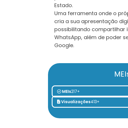
Estado.
Uma ferramenta onde o pró
cria a sua apresentação digit
possibilitando compartilhar 
WhatsApp, além de poder s
Google.
MEI
MEIs
217+
Visualizações
413+