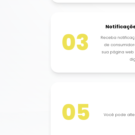
Notificaçõ
03
Receba notifica
de consumidor
sua página web o
dig
05
Você pode alte